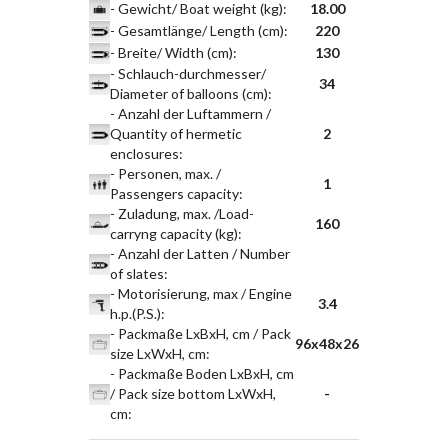
- Gewicht/ Boat weight (kg)
:
18.00
- Gesamtlänge/ Length (cm)
:
220
- Breite/ Width (cm)
:
130
- Schlauch-durchmesser/
34
Diameter of balloons (cm)
:
- Anzahl der Luftammern /
Quantity of hermetic
2
enclosures
:
- Personen, max. /
1
Passengers capacity
:
- Zuladung, max. /Load-
160
carryng capacity (kg)
:
- Anzahl der Latten / Number
of slates
:
- Motorisierung, max / Engine
3.4
h.p.(P.S.)
:
- Packmaße LxBxH, cm / Pack
96x48x26
size LxWxH, cm
:
- Packmaße Boden LxBxH, cm
/ Pack size bottom LxWxH,
-
cm
: