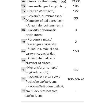
- Gewicht/ Boat weight (kg)
:
21.00
- Gesamtlänge/ Length (cm)
:
185
- Breite/ Width (cm)
:
127
- Schlauch-durchmesser/
30
Diameter of balloons (cm)
:
- Anzahl der Luftammern /
Quantity of hermetic
3
enclosures
:
- Personen, max. /
2
Passengers capacity
:
- Zuladung, max. /Load-
150
carryng capacity (kg)
:
- Anzahl der Latten /
Number of slates
:
- Motorisierung, max /
3.5
Engine h.p.(P.S.)
:
- Packmaße LxBxH, cm /
100x50x26
Pack size LxWxH, cm
:
- Packmaße Boden LxBxH,
cm / Pack size bottom
-
LxWxH, cm
: