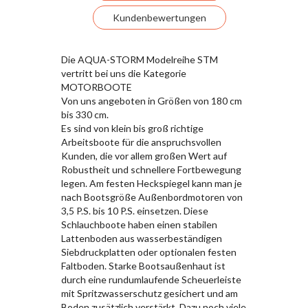
Kundenbewertungen
Die AQUA-STORM Modelreihe STM
vertritt bei uns die Kategorie
MOTORBOOTE
Von uns angeboten in Größen von 180 cm
bis 330 cm.
Es sind von klein bis groß richtige
Arbeitsboote für die anspruchsvollen
Kunden, die vor allem großen Wert auf
Robustheit und schnellere Fortbewegung
legen. Am festen Heckspiegel kann man je
nach Bootsgröße Außenbordmotoren von
3,5 P.S. bis 10 P.S. einsetzen. Diese
Schlauchboote haben einen stabilen
Lattenboden aus wasserbeständigen
Siebdruckplatten oder optionalen festen
Faltboden. Starke Bootsaußenhaut ist
durch eine rundumlaufende Scheuerleiste
mit Spritzwasserschutz gesichert und am
Boden zusätzlich verstärkt. Dazu noch viele