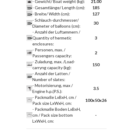
- Gewicht/ Boat weight (kg)
:
21.00
- Gesamtlänge/ Length (cm)
:
185
- Breite/ Width (cm)
:
127
- Schlauch-durchmesser/
30
Diameter of balloons (cm)
:
- Anzahl der Luftammern /
Quantity of hermetic
3
enclosures
:
- Personen, max. /
2
Passengers capacity
:
- Zuladung, max. /Load-
150
carryng capacity (kg)
:
- Anzahl der Latten /
Number of slates
:
- Motorisierung, max /
3.5
Engine h.p.(P.S.)
:
- Packmaße LxBxH, cm /
100x50x26
Pack size LxWxH, cm
:
- Packmaße Boden LxBxH,
cm / Pack size bottom
-
LxWxH, cm
: