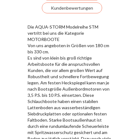
Kundenbewertungen
Die AQUA-STORM Modelreihe STM
vertritt bei uns die Kategorie
MOTORBOOTE
Von uns angeboten in Größen von 180 cm
bis 330 cm.
Es sind von klein bis groß richtige
Arbeitsboote für die anspruchsvollen
Kunden, die vor allem großen Wert auf
Robustheit und schnellere Fortbewegung
legen. Am festen Heckspiegel kann man je
nach Bootsgröße Außenbordmotoren von
3,5 P.S. bis 10 P.S. einsetzen. Diese
Schlauchboote haben einen stabilen
Lattenboden aus wasserbeständigen
Siebdruckplatten oder optionalen festen
Faltboden. Starke Bootsaußenhaut ist
durch eine rundumlaufende Scheuerleiste
mit Spritzwasserschutz gesichert und am
Boden zusätzlich verstärkt. Dazu noch viele