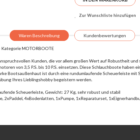
Zur Wunschliste hinzufügen
Waren Beschreibung
Kundenbewertungen
die Kategorie MOTORBOOTE
ie anspruchsvollen Kunden, die vor allem großen Wert auf Robustheit un
oren von 3,5 P.S. bis 10 P.S. einsetzen. Diese Schlauchboote haben e
tarke Bootsaußenhaut ist durch eine rundumlaufende Scheuerleiste mit 
usübung Ihres Lieblingshobby begeistern werden.
ufende Scheuerleiste, Gewicht: 27 Kg, sehr robust und stabil
e, 2xPaddel, 4xBodenlatten, 1xPumpe, 1xReparaturset, 1xEignerhandbu