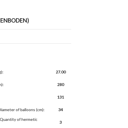
TENBODEN)
g)
:
27.00
m)
:
280
131
iameter of balloons (cm)
:
34
 Quantity of hermetic
3