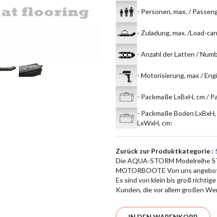
- Personen, max. / Passen
- Zuladung, max. /Load-car
- Anzahl der Latten / Numb
- Motorisierung, max / Engi
- Packmaße LxBxH, cm / P
- Packmaße Boden LxBxH, 
LxWxH, cm
:
Zurück zur Produktkategorie :
Die AQUA-STORM Modelreihe STM 
MOTORBOOTE Von uns angeboten
Es sind von klein bis groß richti
Kunden, die vor allem großen Wer
IN DEN WARENKORB