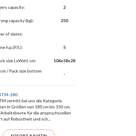
gers capacity
:
2
ryng capacity (kg)
:
250
er of slates
:
ne h.p.(P.S.)
:
5
ack size LxWxH, cm
:
106x58x28
cm / Pack size bottom
-
STM-280
vertritt bei uns die Kategorie
 in Größen von 180 cm bis 330 cm.
ge Arbeitsboote für die anspruchsvollen
t auf Robustheit und sch...
SOFORT KAUFEN