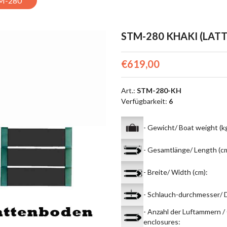
M-280
STM-280 KHAKI (LAT
€619,00
Art.
:
STM-280-KH
Verfügbarkeit
:
6
- Gewicht/ Boat weight (k
- Gesamtlänge/ Length (c
- Breite/ Width (cm)
:
- Schlauch-durchmesser/ D
- Anzahl der Luftammern /
enclosures
: