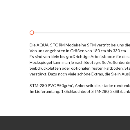
Die AQUA-STORM Modelreihe STM vertritt bei uns 
Von uns angeboten in Größen von 180 cm bis 330 cm.
Es sind von klein bis groß richtige Arbeitsboote für d
Heckspiegel kann man je nach Bootsgröße Außenbordmot
Siebdruckplatten oder optionalen festen Faltboden. S
verstärkt. Dazu noch viele schöne Extras, die Sie in A
STM-280 PVC 950gr/m², Ankerseilrolle, starke rundumla
Im Lieferumfang: 1xSchlauchboot STM-280, 2xSitzbänk