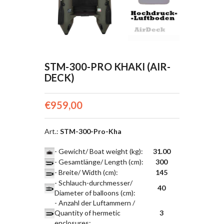
STM-300-PRO KHAKI (AIR-
DECK)
€959,00
Art.
:
STM-300-Pro-Kha
- Gewicht/ Boat weight (kg)
:
31.00
- Gesamtlänge/ Length (cm)
:
300
- Breite/ Width (cm)
:
145
- Schlauch-durchmesser/
40
Diameter of balloons (cm)
:
- Anzahl der Luftammern /
Quantity of hermetic
3
enclosures
: