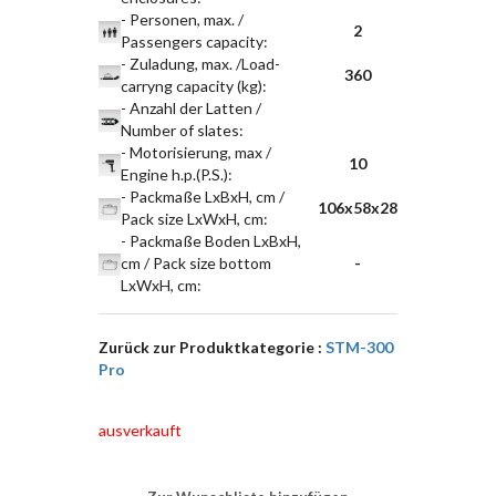
- Personen, max. /
2
Passengers capacity
:
- Zuladung, max. /Load-
360
carryng capacity (kg)
:
- Anzahl der Latten /
Number of slates
:
- Motorisierung, max /
10
Engine h.p.(P.S.)
:
- Packmaße LxBxH, cm /
106x58x28
Pack size LxWxH, cm
:
- Packmaße Boden LxBxH,
cm / Pack size bottom
-
LxWxH, cm
:
Zurück zur Produktkategorie :
STM-300
Pro
ausverkauft